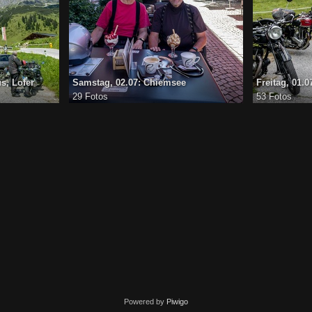
s, Lofer
Samstag, 02.07: Chiemsee
Freitag, 01.
29 Fotos
53 Fotos
Powered by
Piwigo