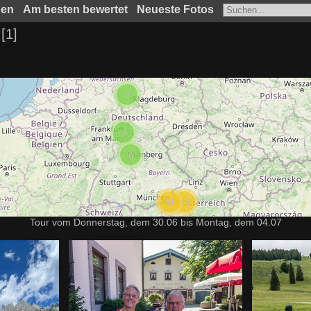
hen
Am besten bewertet
Neueste Fotos
1
9
3
6
84
42
Tour vom Donnerstag, dem 30.06 bis Montag, dem 04.07