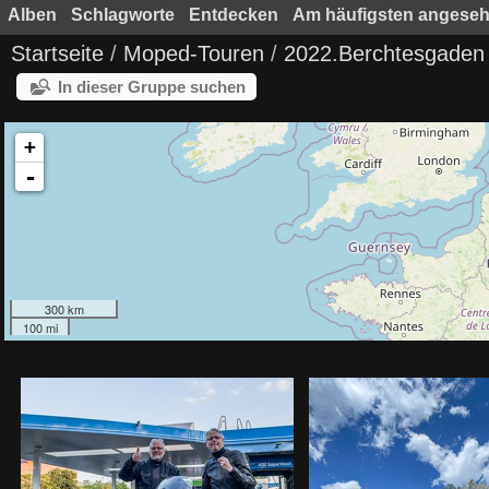
Alben
Schlagworte
Entdecken
Am häufigsten angese
Startseite
/
Moped-Touren
/
2022.Berchtesgaden
In dieser Gruppe suchen
+
-
300 km
100 mi