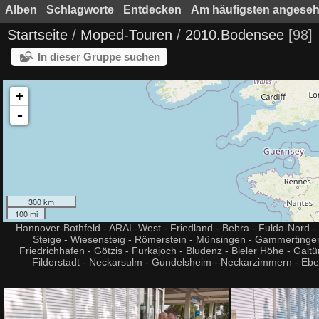
Alben
Schlagworte
Entdecken
Am häufigsten angese
Startseite
/
Moped-Touren
/
2010.Bodensee
98
In dieser Gruppe suchen
+
-
300 km
100 mi
Hannover-Bothfeld - ARAL-West - Friedland - Bebra - Fulda-Nord 
Steige - Wiesensteig - Römerstein - Münsingen - Gammertingen -
Friedrichhafen - Götzis - Furkajoch - Bludenz - Bieler Höhe - Gal
Filderstadt - Neckarsulm - Gundelsheim - Neckarzimmern - Eber