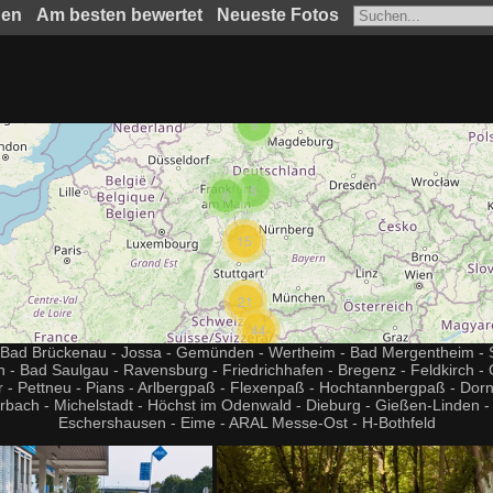
hen
Am besten bewertet
Neueste Fotos
6
6
6
15
21
44
- Bad Brückenau - Jossa - Gemünden - Wertheim - Bad Mergentheim - S
 Bad Saulgau - Ravensburg - Friedrichhafen - Bregenz - Feldkirch - Ch
tür - Pettneu - Pians - Arlbergpaß - Flexenpaß - Hochtannbergpaß - Dor
bach - Michelstadt - Höchst im Odenwald - Dieburg - Gießen-Linden - 
Eschershausen - Eime - ARAL Messe-Ost - H-Bothfeld