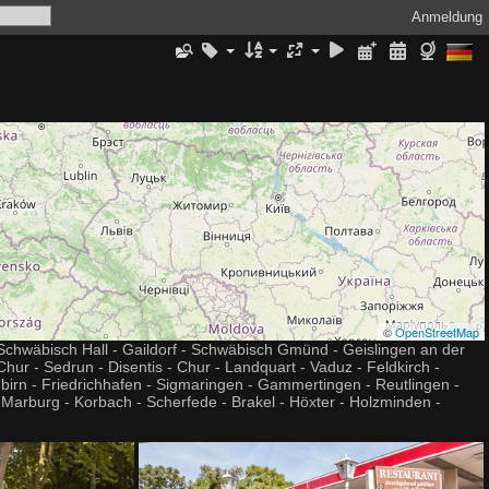
Anmeldung
©
OpenStreetMap
chwäbisch Hall - Gaildorf - Schwäbisch Gmünd - Geislingen an der
ur - Sedrun - Disentis - Chur - Landquart - Vaduz - Feldkirch -
nbirn - Friedrichhafen - Sigmaringen - Gammertingen - Reutlingen -
Marburg - Korbach - Scherfede - Brakel - Höxter - Holzminden -