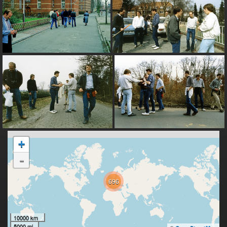
+
-
696
10000 km
5000 mi