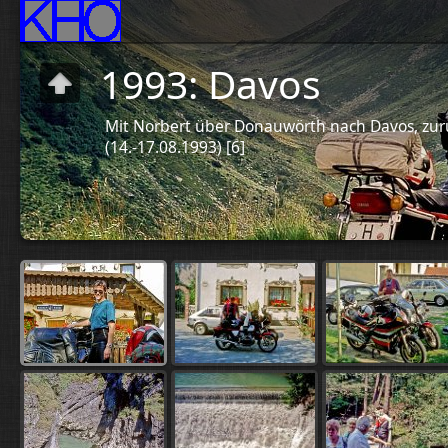
1993: Davos
Mit Norbert über Donauwörth nach Davos, zu
(14.-17.08.1993) [6]