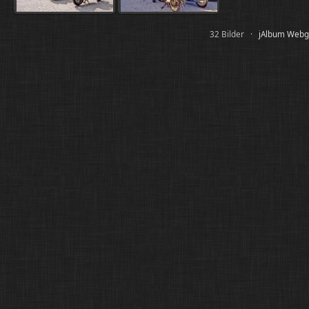
32 Bilder ·
jAlbum Webga