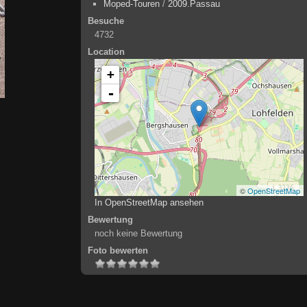
Moped-Touren
/
2009.Passau
Besuche
4732
Location
+
-
©
OpenStreetMap
In OpenStreetMap ansehen
Bewertung
noch keine Bewertung
Foto bewerten