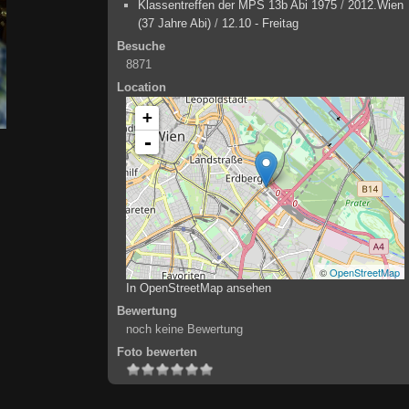
Klassentreffen der MPS 13b Abi 1975
/
2012.Wien
(37 Jahre Abi)
/
12.10 - Freitag
Besuche
8871
Location
+
-
©
OpenStreetMap
In OpenStreetMap ansehen
Bewertung
noch keine Bewertung
Foto bewerten